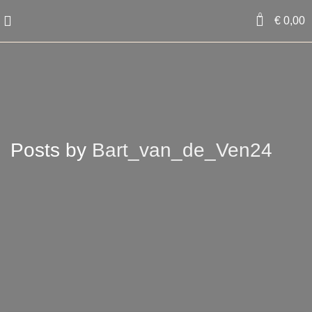
0
€
0,00
Posts by
Bart_van_de_Ven24