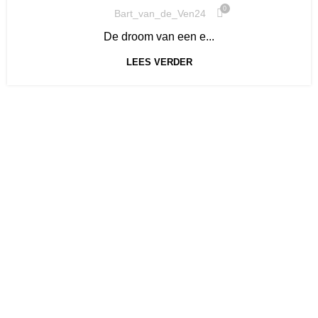
0
Bart_van_de_Ven24
De droom van een e...
LEES VERDER