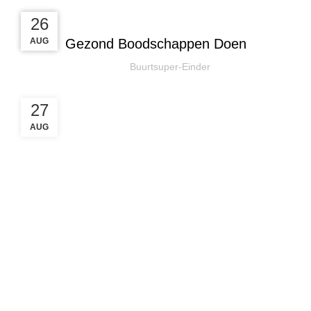
UNCATEGORIZED
27
27
26
AUG
AUG
AUG
Gezond Boodschappen Doen
Buurtsuper-Einder
27
AUG