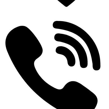
Einderplein 5712 CE Someren-Eind, Netherlands