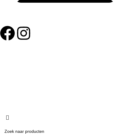
info@buurtsupereinder.nl
Copyright © 2024 buurtsuper einder, Alle rechten
voorbehouden.