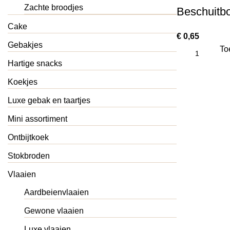
Zachte broodjes
Beschuitbo
Cake
€
0,65
Gebakjes
To
Hartige snacks
Koekjes
Luxe gebak en taartjes
Mini assortiment
Ontbijtkoek
Stokbroden
Vlaaien
Aardbeienvlaaien
Gewone vlaaien
Luxe vlaaien