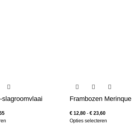
-slagroomvlaai
Frambozen Merinque
65
€
12,80
-
€
23,60
ren
Opties selecteren