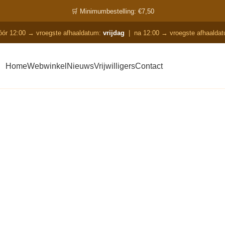
🛒 Minimumbestelling: €7,50
óór 12:00 → vroegste afhaaldatum:
vrijdag
|
na 12:00 → vroegste afhaalda
Home
Webwinkel
Nieuws
Vrijwilligers
Contact