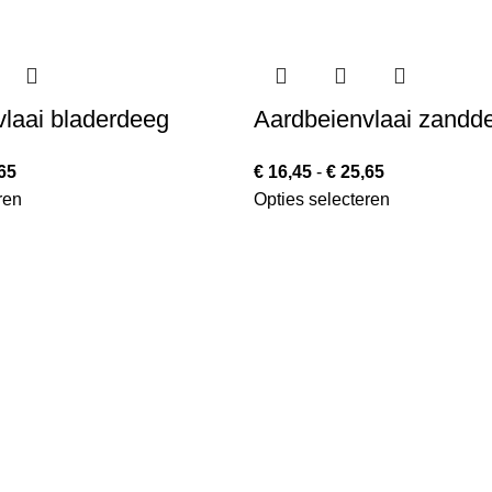
laai bladerdeeg
Aardbeienvlaai zandd
65
€
16,45
-
€
25,65
ren
Opties selecteren