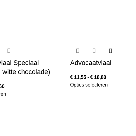
laai Speciaal
Advocaatvlaai
 witte chocolade)
€
11,55
-
€
18,80
Opties selecteren
60
ren