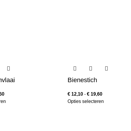
vlaai
Bienestich
60
€
12,10
-
€
19,60
ren
Opties selecteren