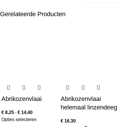
Gerelateerde Producten
Abrikozenvlaai
Abrikozenvlaai
Bo
helemaal linzendeeg
vr
€
8,25
-
€
14,40
Opties selecteren
€
16,30
€
1