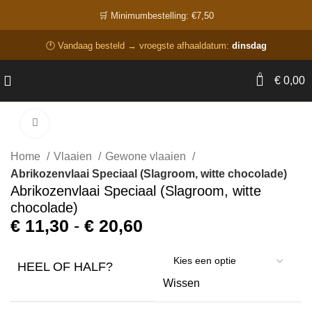
🛒 Minimumbestelling: €7,50
🕐 Vandaag besteld → vroegste afhaaldatum:
dinsdag
0
€
0,00
Click to enlarge
Home
Vlaaien
Gewone vlaaien
Abrikozenvlaai Speciaal (Slagroom, witte chocolade)
Abrikozenvlaai Speciaal (Slagroom, witte
chocolade)
€
11,30
-
€
20,60
HEEL OF HALF?
Wissen