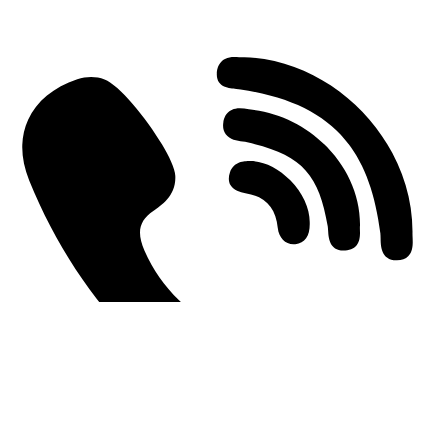
Einderplein 5712 CE Someren-Eind, Netherlands