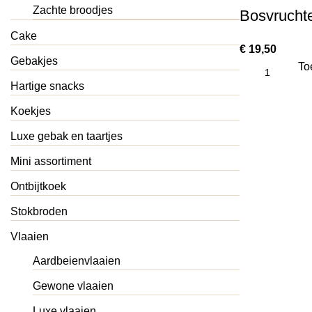
Zachte broodjes
Bosvruchte
Cake
€
19,50
Gebakjes
To
Hartige snacks
Koekjes
Luxe gebak en taartjes
Mini assortiment
Ontbijtkoek
Stokbroden
Vlaaien
Aardbeienvlaaien
Gewone vlaaien
Luxe vlaaien