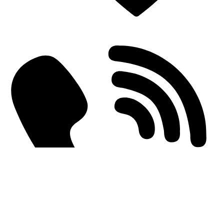
Einderplein 5712 CE Someren-Eind, Netherlands