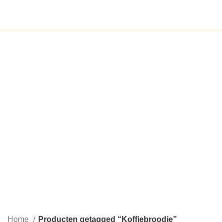
0
€
0,00
Home
Producten getagged “Koffiebroodje”