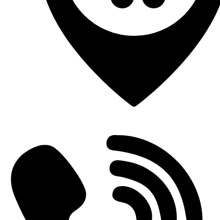
Einderplein 5712 CE Someren-Eind, Netherlands