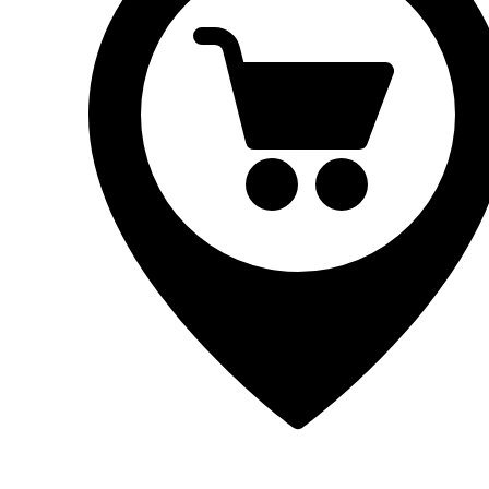
Einderplein 5712 CE Someren-Eind, Netherlands