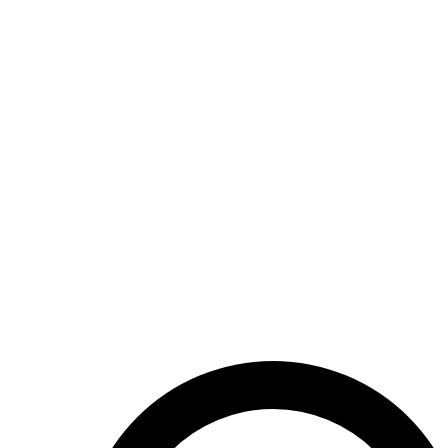
Broodjes
Taarten
Vlaaien
Alle producten
Brood
Broodjes
Taarten
Vlaaien
Contactgegevens