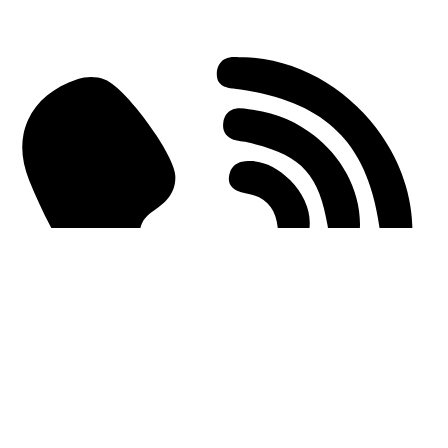
Einderplein 5712 CE Someren-Eind, Netherlands