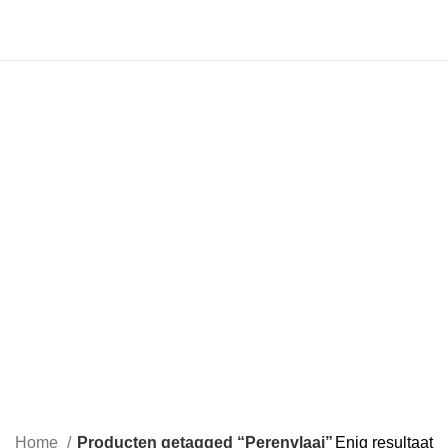
€
0,00
Home
Producten getagged “Perenvlaai”
Enig resultaat