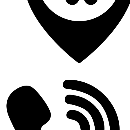
Einderplein 5712 CE Someren-Eind, Netherlands