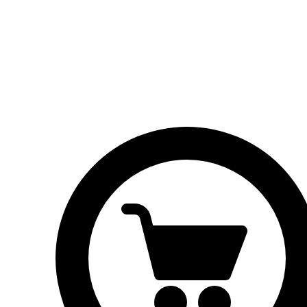
Brood
Broodjes
Taarten
Vlaaien
Contactgegevens