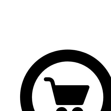
Brood
Broodjes
Taarten
Vlaaien
Contactgegevens