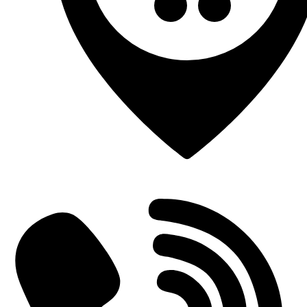
Einderplein 5712 CE Someren-Eind, Netherlands