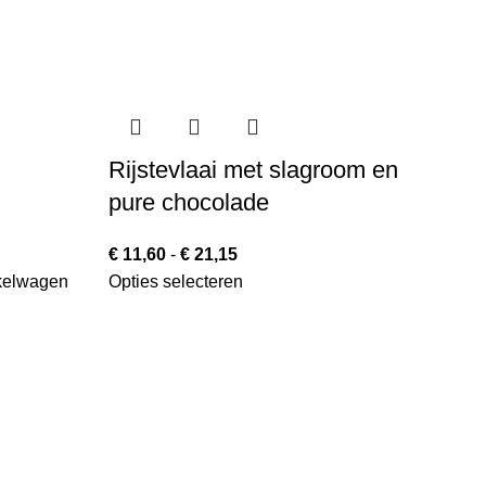
Rijstevlaai met slagroom en
R
pure chocolade
€
8
Op
€
11,60
-
€
21,15
kelwagen
Opties selecteren