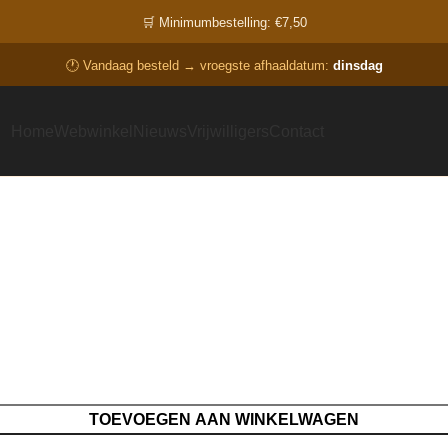
🛒 Minimumbestelling: €7,50
🕐 Vandaag besteld → vroegste afhaaldatum:
dinsdag
Home
Webwinkel
Nieuws
Vrijwilligers
Contact
TOEVOEGEN AAN WINKELWAGEN