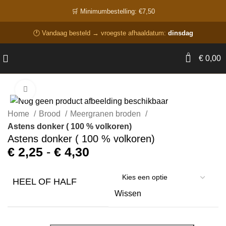
🛒 Minimumbestelling: €7,50
🕐 Vandaag besteld → vroegste afhaaldatum:
dinsdag
0
€
0,00
Click to enlarge
Home
Brood
Meergranen broden
Astens donker ( 100 % volkoren)
Astens donker ( 100 % volkoren)
€
2,25
-
€
4,30
HEEL OF HALF
Wissen