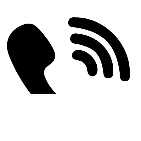
Einderplein 5712 CE Someren-Eind, Netherlands