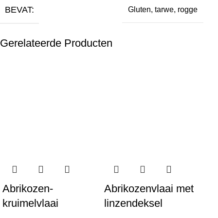
BEVAT:
Gluten, tarwe, rogge
Gerelateerde Producten
Abrikozen-
Abrikozenvlaai met
An
kruimelvlaai
linzendeksel
€
2