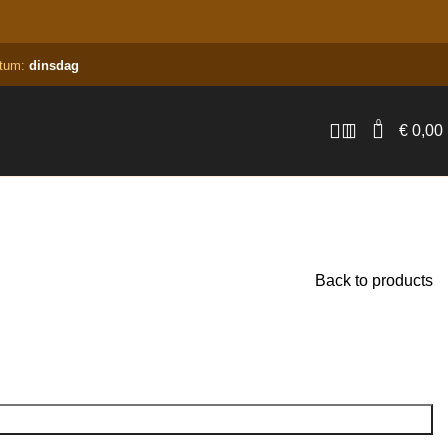
atum:
dinsdag
0
€
0,00
Back to products