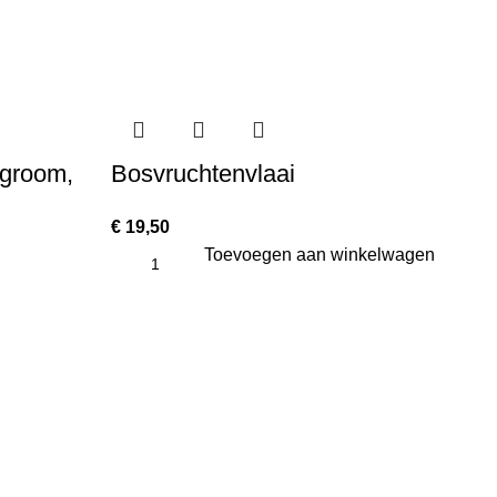
agroom,
Bosvruchtenvlaai
K
€
19,50
€
8
Toevoegen aan winkelwagen
Op