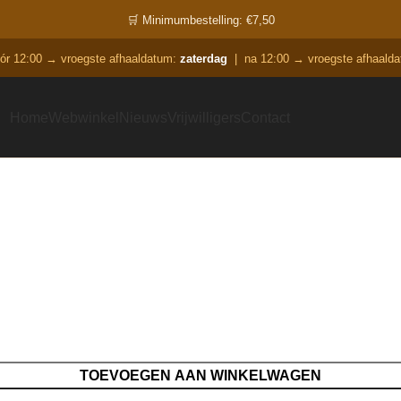
🛒 Minimumbestelling: €7,50
óór 12:00 → vroegste afhaaldatum:
zaterdag
|
na 12:00 → vroegste afhaald
Home
Webwinkel
Nieuws
Vrijwilligers
Contact
TOEVOEGEN AAN WINKELWAGEN