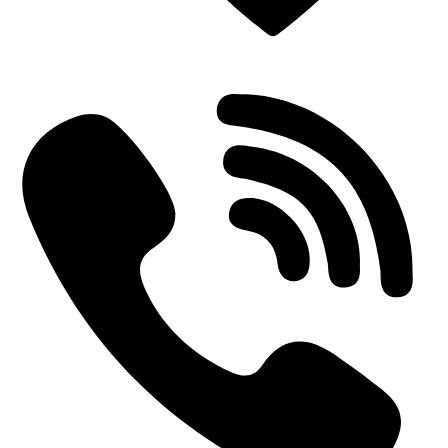
Einderplein 5712 CE Someren-Eind, Netherlands