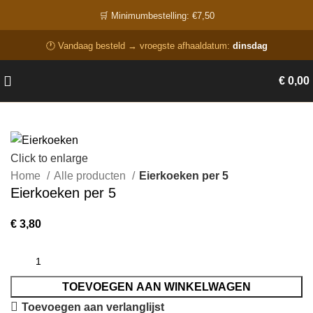
🛒 Minimumbestelling: €7,50
🕐 Vandaag besteld → vroegste afhaaldatum:
dinsdag
€
0,00
Click to enlarge
Home
Alle producten
Eierkoeken per 5
Eierkoeken per 5
€
3,80
TOEVOEGEN AAN WINKELWAGEN
Toevoegen aan verlanglijst