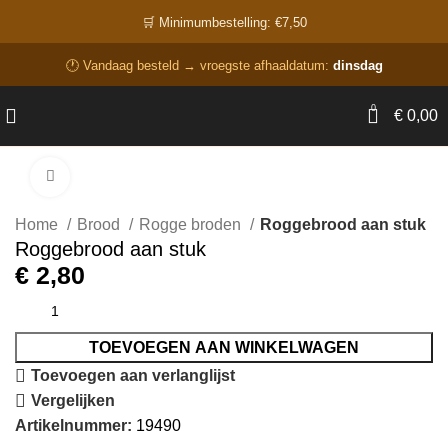
🛒 Minimumbestelling: €7,50
🕐 Vandaag besteld → vroegste afhaaldatum:
dinsdag
0
€
0,00
Click to enlarge
Home
Brood
Rogge broden
Roggebrood aan stuk
Roggebrood aan stuk
€
2,80
TOEVOEGEN AAN WINKELWAGEN
Toevoegen aan verlanglijst
Vergelijken
Artikelnummer:
19490