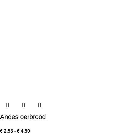
Andes oerbrood
€
2,55
-
€
4,50