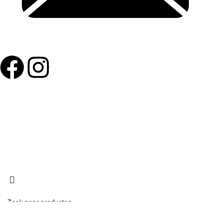
info@buurtsupereinder.nl
Copyright © 2024 buurtsuper einder, Alle rechten
voorbehouden.