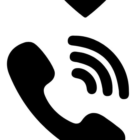
Einderplein 5712 CE Someren-Eind, Netherlands