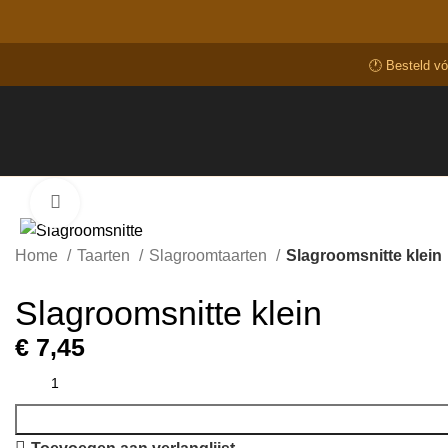
🕐 Besteld v
Click to enlarge
Home
Taarten
Slagroomtaarten
Slagroomsnitte klein
Slagroomsnitte klein
€
7,45