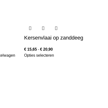
Kersenvlaai op zanddeeg
M
y
€
15,65
-
€
20,90
kelwagen
Opties selecteren
€
3
Op