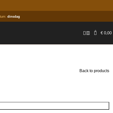
atum:
dinsdag
0
€
0,00
Back to products