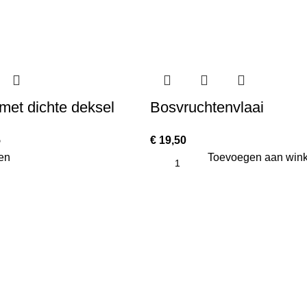
met dichte deksel
Bosvruchtenvlaai
5
€
19,50
en
Toevoegen aan win