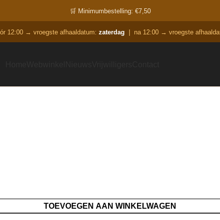
🛒 Minimumbestelling: €7,50
óór 12:00 → vroegste afhaaldatum:
zaterdag
|
na 12:00 → vroegste afhaald
Home
Webwinkel
Nieuws
Vrijwilligers
Contact
TOEVOEGEN AAN WINKELWAGEN