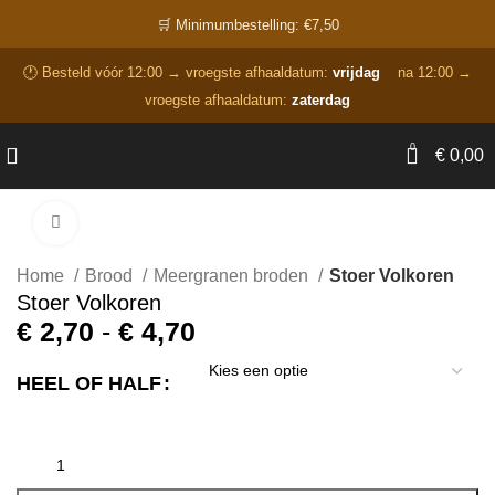
🛒 Minimumbestelling: €7,50
🕐 Besteld vóór 12:00 → vroegste afhaaldatum:
vrijdag
na 12:00 →
vroegste afhaaldatum:
zaterdag
0
€
0,00
Click to enlarge
Home
Brood
Meergranen broden
Stoer Volkoren
Stoer Volkoren
€
2,70
-
€
4,70
HEEL OF HALF