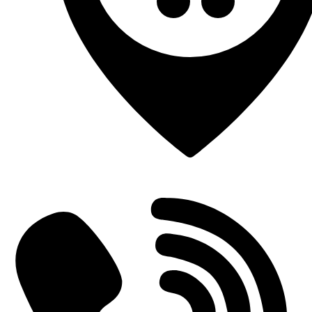
Einderplein 5712 CE Someren-Eind, Netherlands