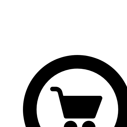
Brood
Broodjes
Taarten
Vlaaien
Contactgegevens