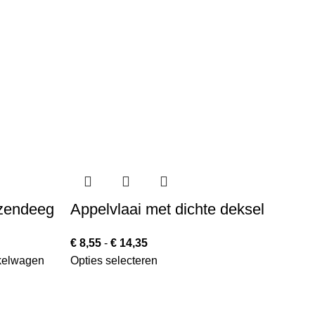
nzendeeg
Appelvlaai met dichte deksel
P
l
€
8,55
-
€
14,35
kelwagen
Opties selecteren
€
1