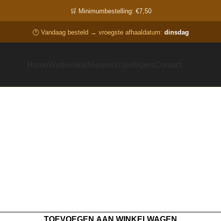
🛒 Minimumbestelling: €7,50
🕐 Vandaag besteld → vroegste afhaaldatum:
dinsdag
Home
Webwinkel
Nieuws
Vrijwilligers
Contact
TOEVOEGEN AAN WINKELWAGEN