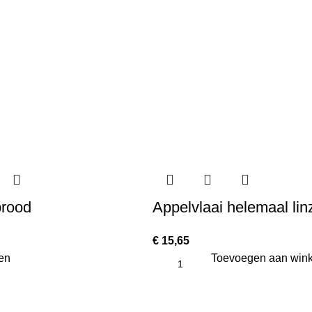
brood
Appelvlaai helemaal li
€
15,65
en
Toevoegen aan win