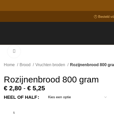
🕐 Besteld v
Click to enlarge
Home
Brood
Vruchten broden
Rozijnenbrood 800 gr
Rozijnenbrood 800 gram
€
2,80
-
€
5,25
HEEL OF HALF