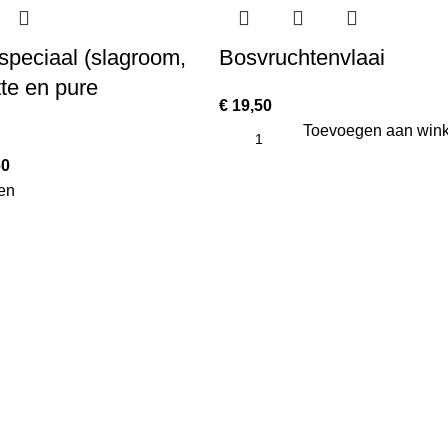
speciaal (slagroom,
Bosvruchtenvlaai
tte en pure
€
19,50
Toevoegen aan win
60
en