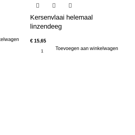
Kersenvlaai helemaal
Ri
linzendeeg
p
kelwagen
€
15,65
€
1
Toevoegen aan winkelwagen
Op