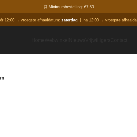
🛒 Minimumbestelling: €7,50
óór 12:00 → vroegste afhaaldatum:
zaterdag
|
na 12:00 → vroegste afhaald
Home
Webwinkel
Nieuws
Vrijwilligers
Contact
am